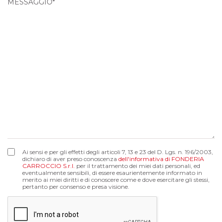
Ai sensi e per gli effetti degli articoli 7, 13 e 23 del D. Lgs. n. 196/2003,
dichiaro di aver preso conoscenza
dell'informativa di FONDERIA
CARROCCIO S.r.l.
per il trattamento dei miei dati personali, ed
eventualmente sensibili, di essere esaurientemente informato in
merito ai miei diritti e di conoscere come e dove esercitare gli stessi,
pertanto per consenso e presa visione.